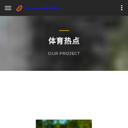
体育热点
OUR PROJECT