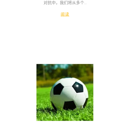
对抗中，我们将从多个...
阅读