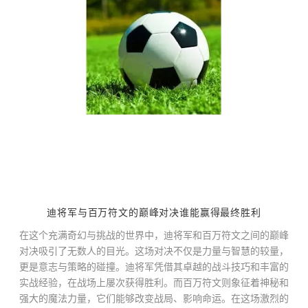
迪将军与百万符文的巅峰对决谁能赢得最终胜利
在这个充满奇幻与挑战的世界中，迪将军和百万符文之间的巅峰
对决吸引了无数人的目光。这场对决不仅是力量与智慧的较量，
更是意志与策略的碰撞。迪将军凭借其卓越的战斗技巧和丰富的
实战经验，在战场上屡次获得胜利。而百万符文则象征着神秘和
强大的魔法力量，它们能够改变战局、影响命运。在这场激烈的