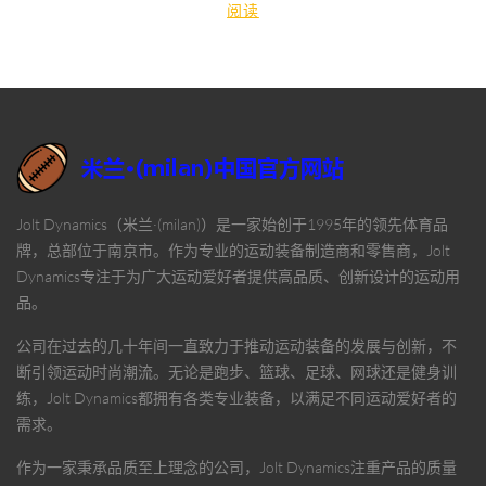
阅读
Jolt Dynamics（
米兰·(milan)
）是一家始创于1995年的领先体育品
牌，总部位于南京市。作为专业的运动装备制造商和零售商，Jolt
Dynamics专注于为广大运动爱好者提供高品质、创新设计的运动用
品。
公司在过去的几十年间一直致力于推动运动装备的发展与创新，不
断引领运动时尚潮流。无论是跑步、篮球、足球、网球还是健身训
练，Jolt Dynamics都拥有各类专业装备，以满足不同运动爱好者的
需求。
作为一家秉承品质至上理念的公司，Jolt Dynamics注重产品的质量